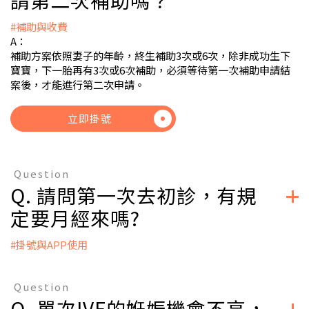
請第二次補助嗎？
#補助與收費
A：
補助方案依照妻子的年齡，終生補助3次或6次，除非成功生下
寶寶，下一胎再有3次或6次補助，必須等待第一次補助申請結
案後，才能進行第二次申請。
立即掛號
Question
Q. 請問第一次去初診，有規
定要月經來嗎?
#掛號與APP使用
A：
如果確定要馬上入療程，建議可以於月經第1天-第3天來掛號看
Question
診；
Q. 單次IVF的姙娠機會不高，
如果尚未做過任何療程，想先諮詢、做檢查，隨時都可以過來