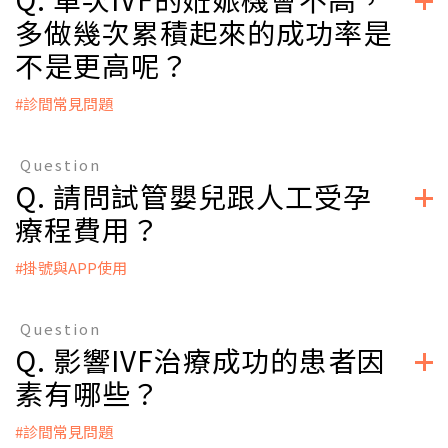
看診。
多做幾次累積起來的成功率是
不是更高呢？
立即掛號
#診間常見問題
A：
IVF的累積成功率不是簡單疊加計算得來的。根據患者年齡、不
Question
孕因素，對成功率有造成很大的波動，需具體原因具體分析。
Q. 請問試管嬰兒跟人工受孕
但是如果一次促排獲得更多卵子，可獲得更多的可移植胚胎，
從而提高累積姙娠、累積活產率，因此IVF治療要提高一次促排
療程費用？
的有效性，進而提高累積成功率。
#掛號與APP使用
立即掛號
A：
1. 試管嬰兒療程因人而異，一次療程大約落在18-24萬，此費用
Question
不包含胚胎著床前染色體篩檢等檢查。
Q. 影響IVF治療成功的患者因
2. 人工受孕療程一次大約落在3-5萬。
素有哪些？
立即掛號
#診間常見問題