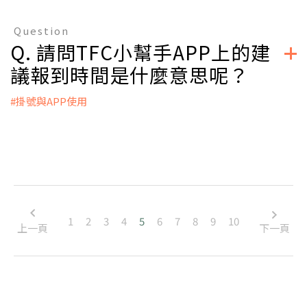
A：
● 年齡
Question
● 卵子品質
Q. 請問TFC小幫手APP上的建
● 卵巢儲備功能
● 輸卵管因素、子宮因素
議報到時間是什麼意思呢？
● 精子品質
● 胚胎的數量和質量
#掛號與APP使用
● 其他因素（生活作息,飲食習慣,心理因素）
A：
APP系統會依照掛號時間給與報到時間的建議，您可以依照建
立即掛號
議時間進行報到，減少等待時間。不過不建議提早報到，因為
醫師會根據掛號號碼依序看診，而非報到時間唷~由於每位病患
的身體狀況、療程進度均不相同，看診間亦會遇到需要取卵、
植入的病患，報到時間不等於實際看診的時間，仍可能需稍作
等候。
1
2
3
4
5
6
7
8
9
10
上一頁
下一頁
立即掛號