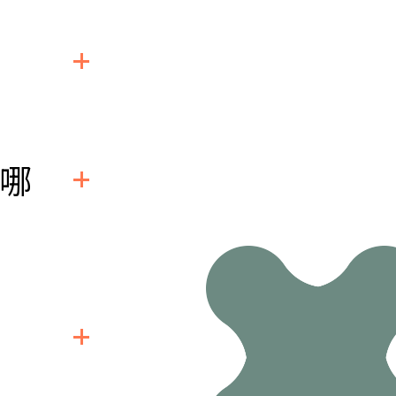
任何時間掛
現哪
後未懷孕
活後未懷孕
月經來潮