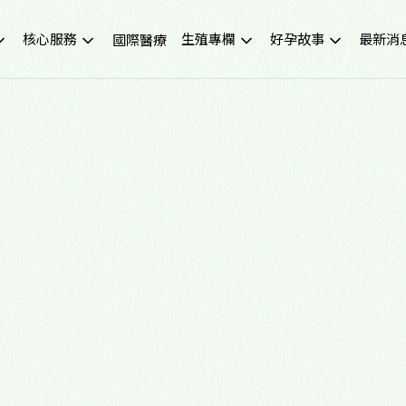
核心服務
生殖專欄
好孕故事
最新消
國際醫療
不孕症檢查
試管嬰兒小知識
成功案例
重要公
試管嬰兒IVF
凍卵小知識
好孕影音
活動講
人工受孕IUI
捐卵小知識
媒體報
冷凍卵子
子宮內膜異位症
捐贈卵子、捐贈精子
多囊性卵巢症候群
尖端技術(PGS/PGD/ERA)
癌症生育保存
子宮鏡檢查
男性不孕
生育健康檢查
備孕、養卵飲食
習慣性流產檢測與治療
健康生活飲食
中醫諮詢門診
醫學新知
營養諮詢門診
中醫備孕