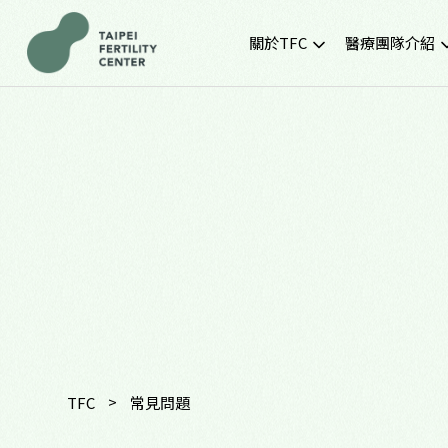
關於TFC
醫療團隊介紹
院所簡介
黃金醫療團隊
就診環境
最新門診時間
胚胎實驗室
SNQ認證生殖中心
TFC交通資訊
常見問題
TFC特約企業專區
>
TFC
常見問題