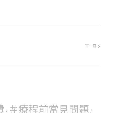
夫妻至少一
健康、沒有
妻可以進行
患不孕症，
子女之虞且
捐卵者身體
況下受術夫
下一頁
費
＃療程前常見問題
/
/