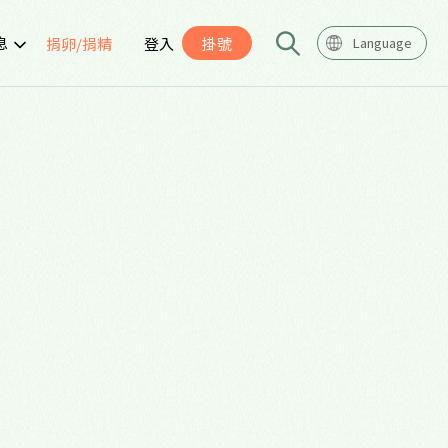
息
捐卵/捐精
登入
掛號
Language
告
座
導