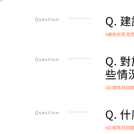
Q.
Question
#療程前常見
A：
若您已確定
若您尚未接
Q.
Question
號看診，我
些情
#診間常見問
A：
女性：
● 已婚女
Q.
Question
● 已婚女
● 月經不
#診間常見問
● 連續兩