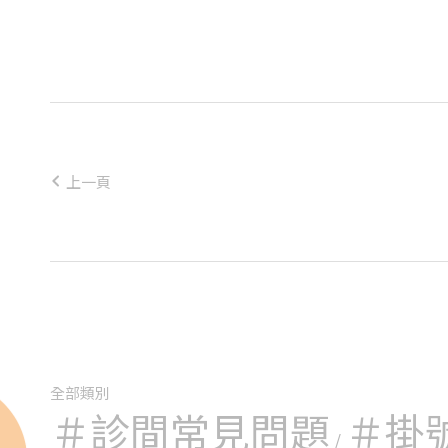
機關公告之
方具有健康
傳染病，且
卵子捐贈。
或罹患主管
夫妻至少一
健康、沒有
妻可以進行
上一頁
全部類別
＃診間常見問題
＃掛
/