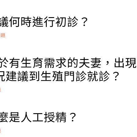
 建議何時進行初診？
問題
要立即進入療程：建議您在月經第1至第3天掛號看診。
受過任何療程：僅想先進行醫師諮詢或初步檢查，則可在
 對於有生育需求的夫妻，出
們隨時歡迎您！
況建議到生殖門診就診？
立即掛號
題
性年齡<35歲，超過一年正常的、未採取避孕措施的性生活
 什麼是人工授精？
性年齡≧35歲，超過半年正常的、未採取避孕措施的性生
規律或有連續6個月以上沒有生理期，吃催經藥後仍就沒有
題
次以上自然流產的紀錄