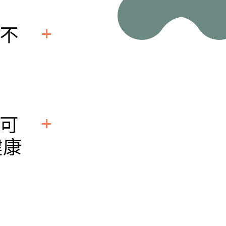
精細的人工授
需要簡短幾
孕不
廚師、計程車
無可
健康
、成癮性藥物
影響性功能、
或罹患主管