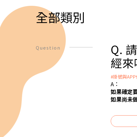
全部類別
Q.
Question
經來
#掛號與AP
A：
如果確定要
如果尚未