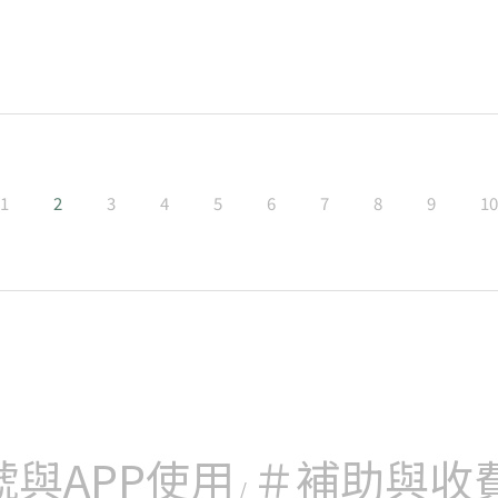
重大遺傳性疾病，經由自然生育顯有生育異常子女之虞且
之生殖細胞，透過生殖機構尋找以及協助確認捐卵者身體
立即掛號
在不指定捐贈人，透過生殖機構完成配對的情況下受術夫
這種情況是允許的。依照國健署規定，夫妻一方經診斷罹
機關公告之重大遺傳性疾病，經由自然生育顯有生育異常
方具有健康之生殖細胞，透過生殖機構尋找以及協助確認
傳染病，且在不指定捐贈人，透過生殖機構完成配對的情
卵子捐贈。
1
2
3
4
5
6
7
8
9
10
立即掛號
號與APP使用
＃補助與收
/