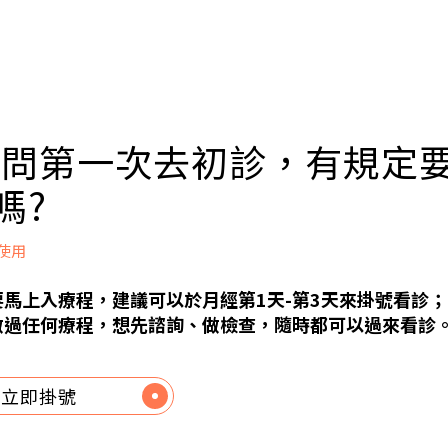
 請問第一次去初診，有規定
嗎?
P使用
馬上入療程，建議可以於月經第1天-第3天來掛號看診；
做過任何療程，想先諮詢、做檢查，隨時都可以過來看診
立即掛號