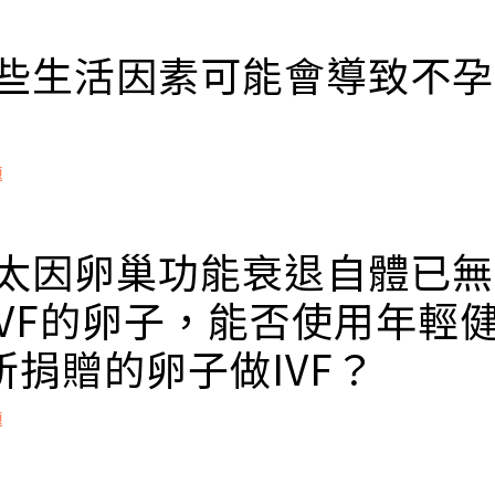
異位症、子宮肌腺瘤、痛經等症狀
AI)是醫師算準不孕病人排卵日，然後在排卵的時刻，運用
腔發炎的病史
選過的配偶精子，謹慎地注入病人的子宮內，這是一個只
 哪些生活因素可能會導致不
或卵巢相關手術
高度技巧性的醫療行為。
次人工流產手術
病
立即掛號
題
病
前列腺發炎
酒
素需長期暴露於放射性因素及輻射、高熱環境（核電廠、
 太太因卵巢功能衰退自體已
立即掛號
IVF的卵子，能否使用年輕
物質：毒性物質如清潔劑及甲醛
物：如秋水仙素（用於治療痛風）、荷爾蒙、抗精神藥物
所捐贈的卵子做IVF？
或過重、肥胖：BMI指數範圍在18.5-24.0為正常，肥胖
男性精子生成
題
：潤滑劑能殺死精子
允許的。依照國健署規定，夫妻一方經診斷罹患不孕症，