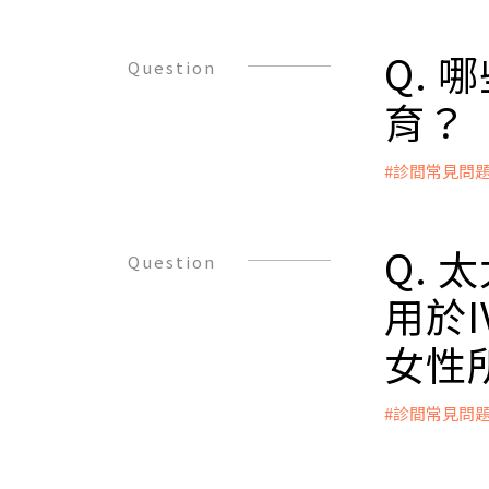
A：
●子宮內膜
人工授精(
● 有骨盆
精管，把篩
Q.
Question
●做过子宮
分鐘的，但
● 經歷多
育？
●曾感染性
男性：
#診間常見問
● 曾感染性
A：
● 曾有过
● 吸菸或飲
● 工作因
Q.
Question
司機）
用於
●接觸毒性
● 某些藥
女性
（大麻）
● 體重過輕
女性排卵、
#診間常見問
A：
● 潤滑劑
這種情況是