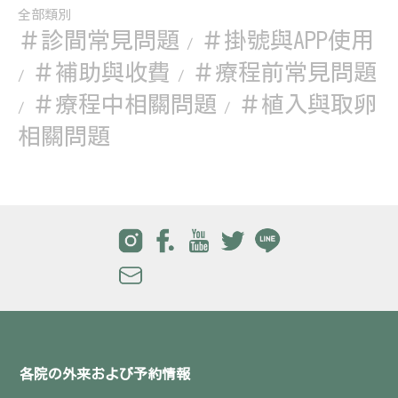
全部類別
＃診間常見問題
＃掛號與APP使用
/
＃補助與收費
＃療程前常見問題
/
/
＃療程中相關問題
＃植入與取卵
/
/
相關問題
各院の外来および予約情報