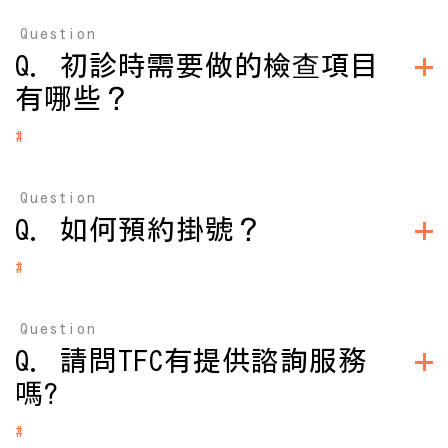
● 網路/APP預約掛號
Question
●櫃檯報到，填寫基本資料
● 諮詢、看診、檢查
Q. 初診時需要做的檢查項目
● 醫師根據檢驗報告評估並設計治療方案
有哪些？
● 進入療程前審核證件、簽署知情同意書
● 進入治療流程
#
A：
立即掛號
● 先生：精液分析、男性賀爾蒙篩檢
Question
● 太太：
■ 抗穆勒氏管賀爾蒙（Anti-Müllerian hormone；AMH）
Q. 如何預約掛號？
■ 月經週期第3-5天的竇卵泡(空腔濾泡)計數（AFC）
■ 月經週期第3-5天的濾泡促進素（Follicle-stimulating
#
hormone；FSH）
A：
■ 月經週期第3-5天的黃體生成素（Luteinizing hormone；
1. 可以在官網點選「掛號」或「立即預約」，註冊會員後登
LH）
Question
入，即可挑選醫師及選擇掛號時間。
■ 泌乳素（Prolactin）
Q. 請問TFC有提供諮詢服務
下載TFC小幫
2. 選擇於APP TFC小幫手預約，點選看更多 →
■ 甲狀腺功能檢查：甲狀腺促進激素（Thyroid-stimulating
嗎?
hormone；TSH）
手體驗更順暢的看診服務
■超音波檢查
■披衣菌檢查
#
立即掛號