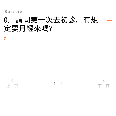
A：
*經由醫師判斷是否需要做以下檢查：CA-125，輸卵管攝影、子
沒有單純提供諮詢服務，建議直接來看診，由醫師為您打造個
Question
宮鏡、睪丸切片檢查
人化的療程。
Q. 請問第一次去初診，有規
立即掛號
立即掛號
定要月經來嗎?
#
A：
如果確定要馬上入療程，建議可以於月經第1天-第3天來掛號看
診；
如果尚未做過任何療程，想先諮詢、做檢查，隨時都可以過來
看診。
立即掛號
1
2
上一頁
下一頁