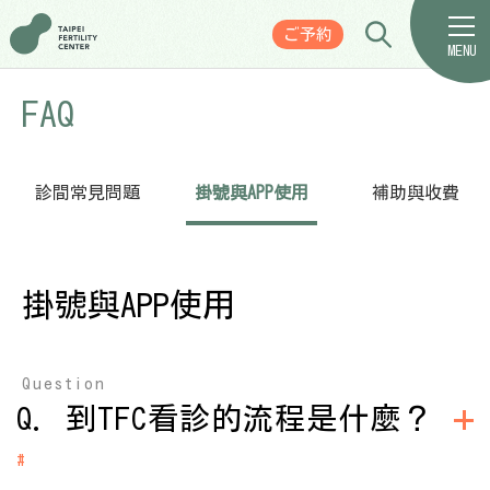
ご予約
MENU
FAQ
診間常見問題
掛號與APP使用
補助與收費
掛號與APP使用
Question
Q. 到TFC看診的流程是什麼？
#
A：