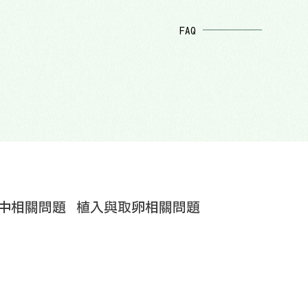
FAQ
中相關問題
植入與取卵相關問題