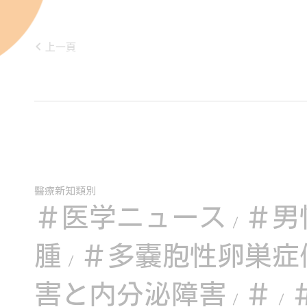
上一頁
醫療新知類別
＃医学ニュース
＃男
/
腫
＃多嚢胞性卵巣症候
/
害と内分泌障害
＃
/
/