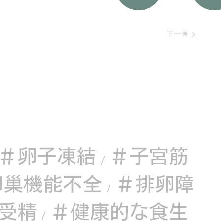
下一頁
＃卵子凍結
＃子宮筋
/
卵巢機能不全
＃排卵障
/
受精
＃健康的な食生
/