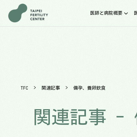
医師と病院概要
施設紹介
クリニック環境と設備
TFC台北生殖センター
医師紹介と診療案内
新着の診察時間
ファティリティ･ラボ
交通アクセス
>
>
TFC
関連記事
備孕、養卵飲食
関連記事 -