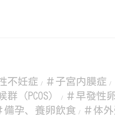
性不妊症
＃子宮内膜症
/
/
群（PCOS）
＃早發性
/
＃備孕、養卵飲食
＃体外
/