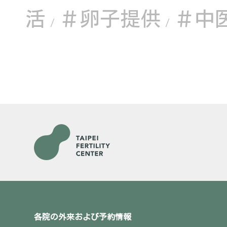
活
＃卵子提供
＃中
/
/
各院の外来および予約情報