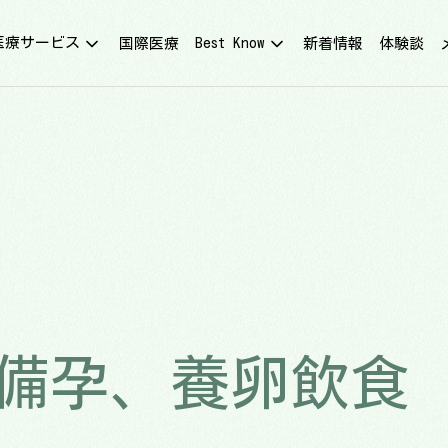
医療サービス
Best Know
国際医療
新着情報
体験談
体外授精のパイオニア
体外受精
人工授精 33+
卵子凍結
卵子・精子凍結
卵子・精子提供
子宮鏡検査
不育症検査・治療
不妊症診断・生育力解析
最先端技術
 備孕、養卵飲食