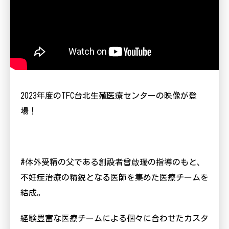
2023
年度の
TFC
台北生殖医療センターの映像が登
場！
#
体外受精の父である創設者曾
啟
瑞
の指導のもと、
不妊症治療の精鋭となる医師を集めた医療チームを
結成。
経験豊富な医療チームによる個々に合わせたカスタ