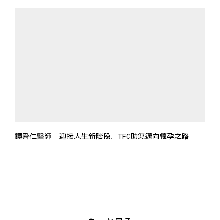
譚舜仁醫師：迎接人生新階段，TFC助您邁向懷孕之路