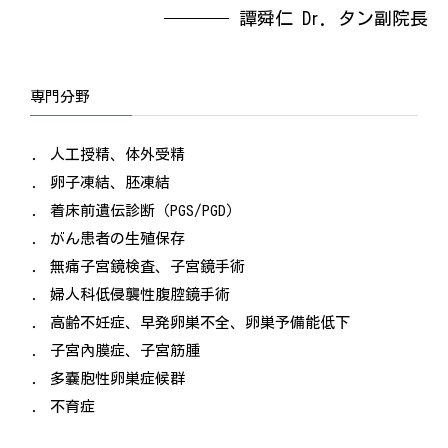
譚舜仁 Dr. タン副院長
専門分野
人工授精、体外受精
卵子凍結、胚凍結
着床前遺伝診断（PGS/PGD）
がん患者の生殖保存
無痛子宮鏡検査、子宮鏡手術
婦人科低侵襲性腹腔鏡手術
高齢不妊症、早発卵巣不全、卵巣予備能低下
子宮內膜症、子宮筋腫
多嚢胞性卵巣症候群
不育症