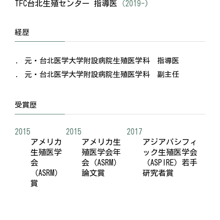
TFC台北生殖センター 指導医
（2019-)
経歴
元・台北医学大学附設病院生殖医学科 指導医
元・台北医学大学附設病院生殖医学科 副主任
受賞歴
2015
2015
2017
アメリカ
アメリカ生
アジアパシフィ
生殖医学
殖医学会年
ック生殖医学会
会
会（ASRM）
（ASPIRE）若手
（ASRM）
論文賞
研究者賞
賞