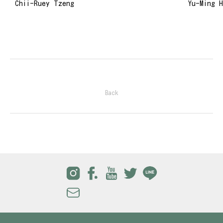
Chii-Ruey Tzeng
Yu-Ming 
Back