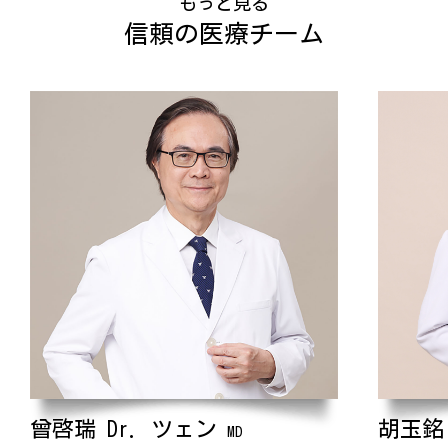
もっと見る
信頼の医療チーム
曾啓瑞 Dr. ツェン
胡玉銘 
MD