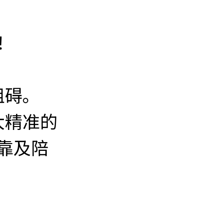
！
阻碍。
大精准的
靠及陪