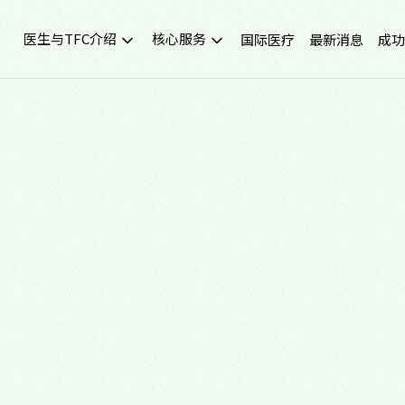
医生与TFC介绍
核心服务
国际医疗
最新消息
成功
院所介绍
试管婴儿领航
院所环境与设备
人工受孕33+
台北妇产科诊所生殖中心
冻卵冻精
医生介绍与挂号
捐精捐卵
最新门诊时间
宫腔镜检查
好孕实验室
习惯性流产检测与治疗
TFC交通信息
不孕症诊断咨询/生育力解析
尖端科技