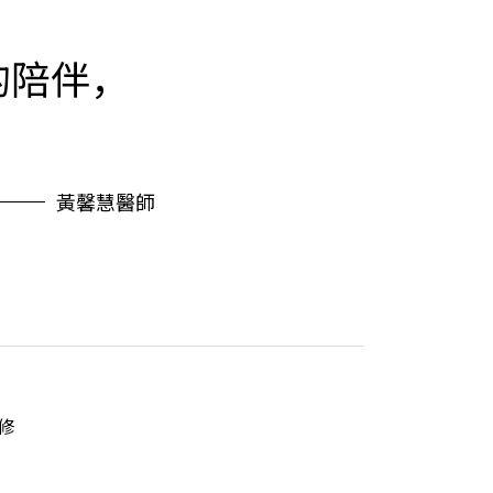
的陪伴，
黃馨慧醫師
修