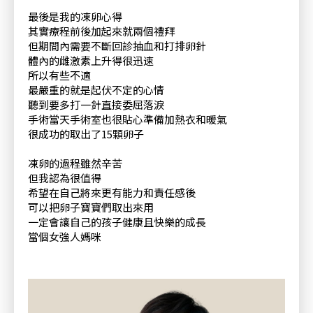
最後是我的凍卵心得
其實療程前後加起來就兩個禮拜
但期間內需要不斷回診抽血和打排卵針
體內的雌激素上升得很迅速
所以有些不適
最嚴重的就是起伏不定的心情
聽到要多打一針直接委屈落淚
手術當天手術室也很貼心準備加熱衣和暖氣
很成功的取出了15顆卵子
凍卵的過程雖然辛苦
但我認為很值得
希望在自己將來更有能力和責任感後
可以把卵子寶寶們取出來用
一定會讓自己的孩子健康且快樂的成長
當個女強人媽咪