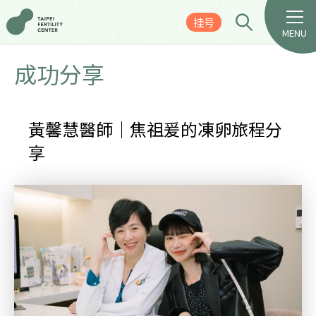
挂号
MENU
成功分享
黃馨慧醫師｜焦祖爰的凍卵旅程分
享