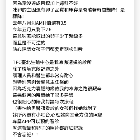
因為還沒達成目標加上婦科不好
凍卵的主因還有卵子品質和庫存量會隨著時間驟降！是
驟降！
去年八月測AMH值還有3.5
今年五月只剩下2.6
這意味著能取出的卵子少了超級多
而且是不可逆的
貼心建議女孩子們都要定期檢測喔
TFC臺北生殖中心是我凍卵選擇的診所
除了環境寬敞舒適之外
護理人員和醫生都非常有耐心
想特別感謝黃馨慧主任醫師
因為巧克力囊腫的緣故我的凍卵之路很艱辛
這幾個月的時間給了很多建議
也很細心的陪我討論每次療程
（害怕給男醫師看診的女孩們找她就對了
診所內還有小吧台.心理諮商室全方位的照顧
專屬APP可以預約看診
就連報告和卵子的照片都詳細記錄
不會忘記！！