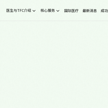
医生与TFC介绍
核心服务
国际医疗
最新消息
成功
院所介绍
试管婴儿领航
院所环境与设备
人工受孕33+
台北妇产科诊所生殖中心
冻卵冻精
医生介绍与挂号
捐精捐卵
最新门诊时间
宫腔镜检查
好孕实验室
习惯性流产检测与治疗
TFC交通信息
不孕症诊断咨询/生育力解析
尖端科技