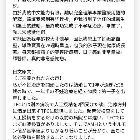
訝。
由於我的中文能力有限，難以完全理解專業醫療用語的
解釋，這讓我感到有些挫折，但我得到了信任的譚醫生
和護士的鼓勵，最終成功完成了不孕症治療，畢業了，
我非常感激他們。
可能因為我年齡較大才懷孕，因此我患上了妊娠高血
壓，導致寶寶在28週時早產，但我的孩子現在健康成長
著。每天都被孩子的笑容所療癒，日子感到非常幸福。
譚醫師，真的非常感謝您。
日文原文：
【ご卒業された方の声】
私が不妊治療を開始したのは結婚して1年が過ぎた38
歳の時で、一年半の不妊治療を経て40歳で第一子を出
産しました。
TFCとは別の病院で人工授精を2回受けた後、治療方針
に満足出来ずTFCに転院しました。超音波検査をして
人工授精をするだけの以前の病院とは違い、TFCでは
まず血液検査がありました。そこでAMHというホルモ
ン値が基準値よりもかなり低いことが分かり、直ちに
体外受精を開始することになりました。