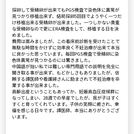
採卵して受精卵が出来てもPGS検査で染色体に異常が
見つかり移植出来ず、結局採卵5回目でようやく一つだ
け移植出来る受精卵が出来ました。一つしかない貴重
な受精卵なので更にERA検査をして、移植する日を決
めました。
費用は嵩みましたが、この着床前診断を受けたことで
無駄な時間をかけずに効率良く不妊治療が出来て本当
に良かった思っています。毎回PGS検査で受精卵に染
色体異常が見つかるのには驚きました。
中国語が拙い私では難しい専門用語での説明を完全に
聞き取る事が出来ず、もどかしさもありましたが、信
頼する譚医師や看護婦さんに励まされて不妊治療を卒
業する事が出来ました。
高齢出産ということもあってか、妊娠高血圧症候群に
なってしまい、28週での早産でしたが、我が子はすく
すくと育ってくれています。子供の笑顔に癒され、幸
福を感じる日々です。譚医師、本当にありがとうござ
います。