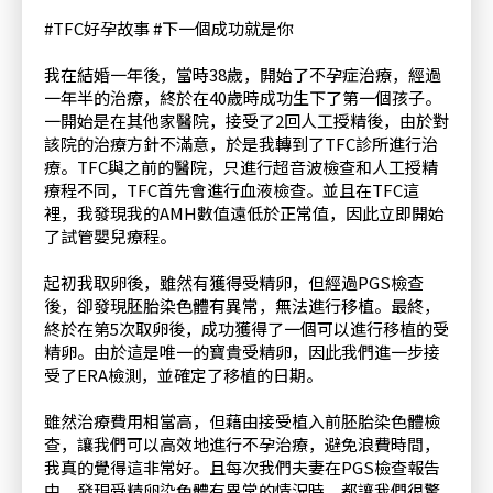
#TFC好孕故事 #下一個成功就是你
我在結婚一年後，當時38歲，開始了不孕症治療，經過
一年半的治療，終於在40歲時成功生下了第一個孩子。
一開始是在其他家醫院，接受了2回人工授精後，由於對
該院的治療方針不滿意，於是我轉到了TFC診所進行治
療。TFC與之前的醫院，只進行超音波檢查和人工授精
療程不同，TFC首先會進行血液檢查。並且在TFC這
裡，我發現我的AMH數值遠低於正常值，因此立即開始
了試管嬰兒療程。
起初我取卵後，雖然有獲得受精卵，但經過PGS檢查
後，卻發現胚胎染色體有異常，無法進行移植。最終，
終於在第5次取卵後，成功獲得了一個可以進行移植的受
精卵。由於這是唯一的寶貴受精卵，因此我們進一步接
受了ERA檢測，並確定了移植的日期。
雖然治療費用相當高，但藉由接受植入前胚胎染色體檢
查，讓我們可以高效地進行不孕治療，避免浪費時間，
我真的覺得這非常好。且每次我們夫妻在PGS檢查報告
中，發現受精卵染色體有異常的情況時，都讓我們很驚