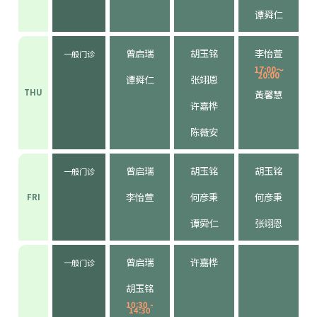
谭舜仁
曾启瑞
胡玉铭
李怡萱
一般门诊
17:00～
20:00
谭舜仁
张翊恩
THU
黃馨慧
许嘉桦
陈薇安
曾启瑞
胡玉铭
胡玉铭
一般门诊
李怡萱
何彦秉
何彦秉
FRI
谭舜仁
张翊恩
曾启瑞
许嘉桦
一般门诊
胡玉铭
10:30 -
14:30