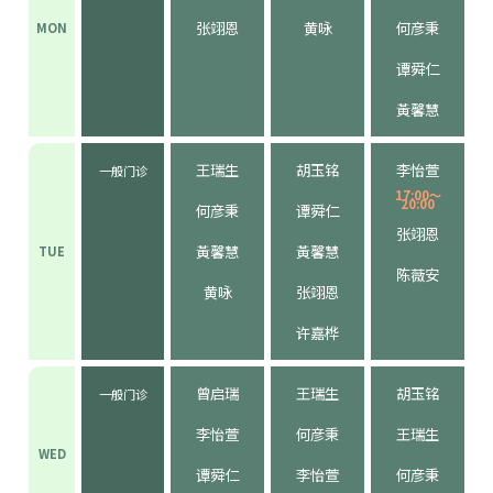
张翊恩
黄咏
何彦秉
MON
谭舜仁
黃馨慧
王瑞生
胡玉铭
李怡萱
一般门诊
17:00～
20:00
何彦秉
谭舜仁
张翊恩
黃馨慧
黃馨慧
TUE
陈薇安
黄咏
张翊恩
许嘉桦
曾启瑞
王瑞生
胡玉铭
一般门诊
李怡萱
何彦秉
王瑞生
WED
谭舜仁
李怡萱
何彦秉