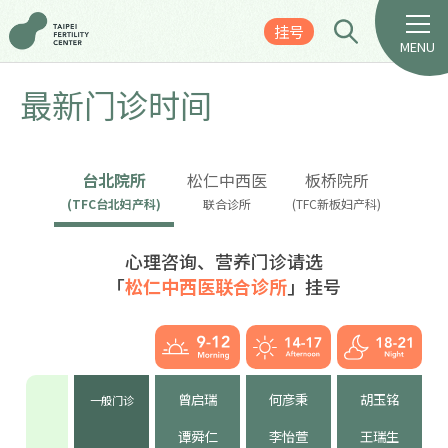
挂号
MENU
最新门诊时间
台北院所
松仁中西医
板桥院所
(TFC台北妇产科)
联合诊所
(TFC新板妇产科)
心理咨询、营养门诊请选
「
松仁中西医联合诊所
」挂号
曾启瑞
何彦秉
胡玉铭
一般门诊
谭舜仁
李怡萱
王瑞生