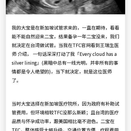
我的大宝是在新加坡试管求来的，一直在期待，看看
能不能自然迎来二宝，结果备孕一年二宝没来，我们
就决定在台湾做试管。当我在
TFC
官网看到王瑞生医
师
介绍，
一句话深深打动了我「
Every cloud has a
silver lining
」
(
黑暗中总有一线光明，并非所有的事
情都是令人绝望的
)
，当下就决定，就是这位医师
了。
当时大宝选择在新加坡医疗院所，因为政府有补助试
管费用，但环境相较
TFC
没那么新颖；且台湾的医疗
品质与怀孕成功率，跟美国相比毫不逊色。二宝在
TFC
，整体感受大幅升级，交通位置方便、疗程费用