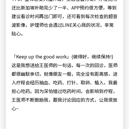
还比新加坡补助完少了一半、
APP
预约很方便，等到
建议看诊时间再出门即可，还可看到每次检查的超音
波影像，护理师也会透过
LINE
关心我的状况，非常
贴心。
「
Keep up the good work
」
(
做得好，继续保持
!)
这是我想送给王医师的一句话，每一次的回诊，医师
都很幽默亲切，就像朋友一般，完全没有距离感，进
入疗程会经历抽血、吃药、打针、取卵、植入，我最
担心吃药。因为深怕错过吃药时间，会影响到疗程，
王医师不断鼓励我，跟我讨论因应的方式，让我很放
心
~