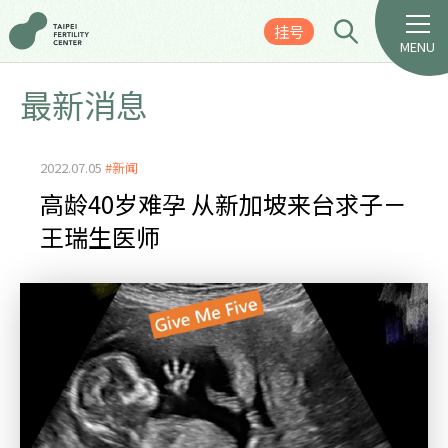
挂号
MENU
最新消息
2022.07.05
#新闻
高龄40岁难孕 从新加坡来台求子－
王瑞生医师